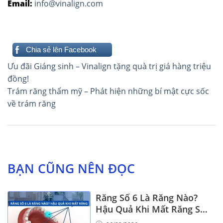
Email:
info@vinalign.com
Chia sẻ lên Facebook
Điều
Ưu đãi Giáng sinh – Vinalign tặng quà trị giá hàng triệu
hướng
đồng!
Trám răng thẩm mỹ – Phát hiện những bí mật cực sốc
bài
về trám răng
viết
BẠN CŨNG NÊN ĐỌC
Răng Số 6 Là Răng Nào?
Hậu Quả Khi Mất Răng Số
6