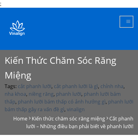
;
Skip
to
content
Kiến Thức Chăm Sóc Răng
Miệng
Tags:
cắt phanh lưỡi
,
cắt phanh lưỡi là gì
,
chỉnh nha
,
nha khoa
,
niềng răng
,
phanh lưỡi
,
phanh lưỡi bám
thấp
,
phanh lưỡi bám thấp có ảnh hưởng gì
,
phanh lưỡi
bám thấp gây ra vấn đề gì
,
vinalign
Home
Kiến thức chăm sóc răng miệng
Cắt phanh
lưỡi – Những điều bạn phải biết về phanh lưỡi!