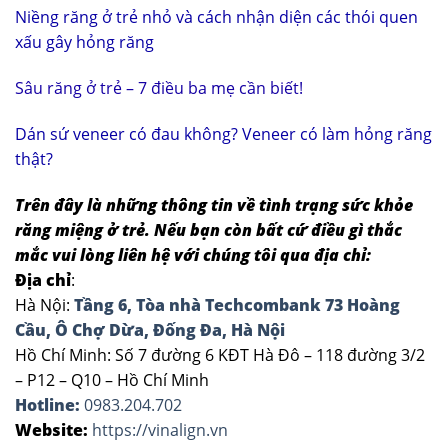
Niềng răng ở trẻ nhỏ và cách nhận diện các thói quen
xấu gây hỏng răng
Sâu răng ở trẻ – 7 điều ba mẹ cần biết!
Dán sứ veneer có đau không? Veneer có làm hỏng răng
thật?
Trên đây là những thông tin về tình trạng sức khỏe
răng miệng ở trẻ. Nếu bạn còn bất cứ điều gì thắc
mắc vui lòng liên hệ với chúng tôi qua địa chỉ:
Địa chỉ
:
Hà Nội:
Tầng 6, Tòa nhà Techcombank 73 Hoàng
Cầu, Ô Chợ Dừa, Đống Đa, Hà Nội
Hồ Chí Minh: Số 7 đường 6 KĐT Hà Đô – 118 đường 3/2
– P12 – Q10 – Hồ Chí Minh
Hotline:
0983.204.702
Website:
https://vinalign.vn