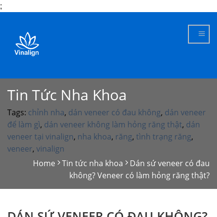
;
Skip
to
content
Tin Tức Nha Khoa
Tags:
chỉnh nha
,
dán veneer có đau không
,
dán veneer
để làm gì
,
dán veneer không làm hỏng răng thật
,
dán
veneer tại vinalign
,
nha khoa
,
răng
,
tình trạng răng
,
veneer
,
vinalign
Home
Tin tức nha khoa
Dán sứ veneer có đau
không? Veneer có làm hỏng răng thật?
DÁN SỨ VENEER CÓ ĐAU KHÔNG?