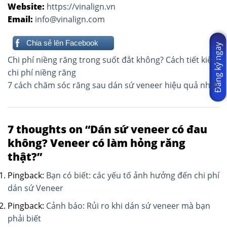
Website:
https://vinalign.vn
Email:
info@vinalign.com
Chia sẻ lên Facebook
Đăng ký ngay
Điều
Chi phí niềng răng trong suốt đắt không? Cách tiết kiệm
hướng
chi phí niềng răng
7 cách chăm sóc răng sau dán sứ veneer hiệu quả nhất
bài
viết
7 thoughts on “
Dán sứ veneer có đau
không? Veneer có làm hỏng răng
thật?
”
Pingback:
Bạn có biết: các yếu tố ảnh hưởng đến chi phí
dán sứ Veneer
Pingback:
Cảnh báo: Rủi ro khi dán sứ veneer mà bạn
phải biết