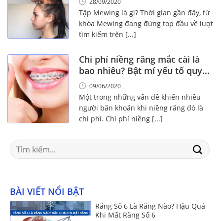
28/09/2020
Tập Mewing là gì? Thời gian gần đây, từ
khóa Mewing đang đứng top đầu về lượt
tìm kiếm trên [...]
Chi phí niềng răng mắc cài là
bao nhiêu? Bật mí yếu tố quyết
định đến chi phí
09/06/2020
Một trong những vấn đề khiến nhiều
người băn khoăn khi niềng răng đó là
chi phí. Chi phí niềng [...]
Search
for:
BÀI VIẾT NỔI BẬT
Răng Số 6 Là Răng Nào? Hậu Quả
Khi Mất Răng Số 6