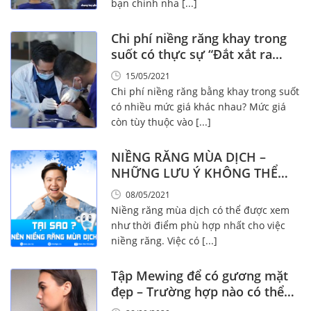
bạn chỉnh nha [...]
Chi phí niềng răng khay trong
suốt có thực sự “Đắt xắt ra
miếng” không?
15/05/2021
Chi phí niềng răng bằng khay trong suốt
có nhiều mức giá khác nhau? Mức giá
còn tùy thuộc vào [...]
NIỀNG RĂNG MÙA DỊCH –
NHỮNG LƯU Ý KHÔNG THỂ
KHÔNG BIẾT!
08/05/2021
Niềng răng mùa dịch có thể được xem
như thời điểm phù hợp nhất cho việc
niềng răng. Việc có [...]
Tập Mewing để có gương mặt
đẹp – Trường hợp nào có thể
tập Mewing?