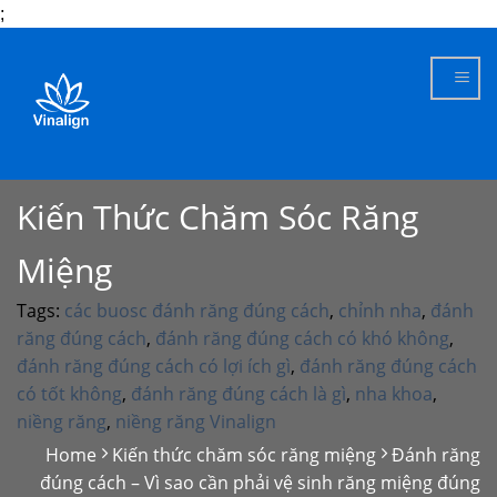
;
Skip
to
content
Kiến Thức Chăm Sóc Răng
Miệng
Tags:
các buosc đánh răng đúng cách
,
chỉnh nha
,
đánh
răng đúng cách
,
đánh răng đúng cách có khó không
,
đánh răng đúng cách có lợi ích gì
,
đánh răng đúng cách
có tốt không
,
đánh răng đúng cách là gì
,
nha khoa
,
niềng răng
,
niềng răng Vinalign
Home
Kiến thức chăm sóc răng miệng
Đánh răng
đúng cách – Vì sao cần phải vệ sinh răng miệng đúng