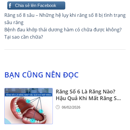
Chia sẻ lên Facebook
Điều
Răng số 8 sâu – Những hệ lụy khi răng số 8 bị tình trạng
hướng
sâu răng
Bệnh đau khớp thái dương hàm có chữa được không?
bài
Tại sao cần chữa?
viết
BẠN CŨNG NÊN ĐỌC
Răng Số 6 Là Răng Nào?
Hậu Quả Khi Mất Răng Số
6
06/02/2026