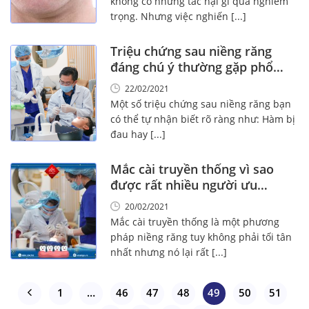
không có những tác hại gì quá nghiêm
trọng. Nhưng việc nghiến [...]
Triệu chứng sau niềng răng
đáng chú ý thường gặp phổ
biến!
22/02/2021
Một số triệu chứng sau niềng răng bạn
có thể tự nhận biết rõ ràng như: Hàm bị
đau hay [...]
Mắc cài truyền thống vì sao
được rất nhiều người ưu
chuộng!
20/02/2021
Mắc cài truyền thống là một phương
pháp niềng răng tuy không phải tối tân
nhất nhưng nó lại rất [...]
1
…
46
47
48
49
50
51