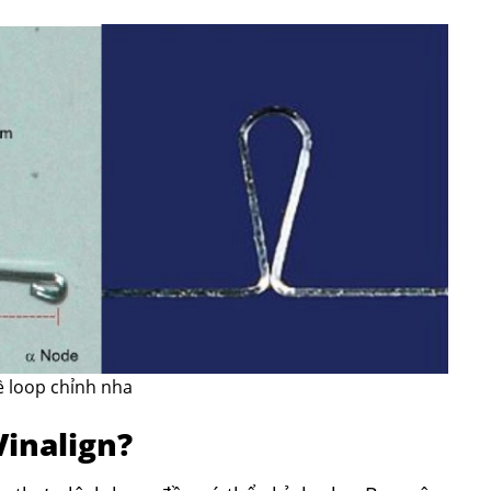
ề loop chỉnh nha
Vinalign?