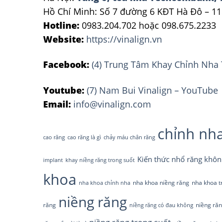
Hồ Chí Minh: Số 7 đường 6 KĐT Hà Đô – 11
Hotline:
0983.204.702 hoặc 098.675.2233
Website:
https://vinalign.vn
Facebook:
(4) Trung Tâm Khay Chỉnh Nha 
Youtube:
(7) Nam Bui Vinalign – YouTube
Email:
info@vinalign.com
chỉnh nh
cao răng
cao răng là gì
chảy máu chân răng
Kiến thức nhổ răng khôn
implant
khay niềng răng trong suốt
khoa
nha khoa niềng răng
nha khoa t
nha khoa chỉnh nha
niềng răng
răng
niềng răn
niềng răng có đau không