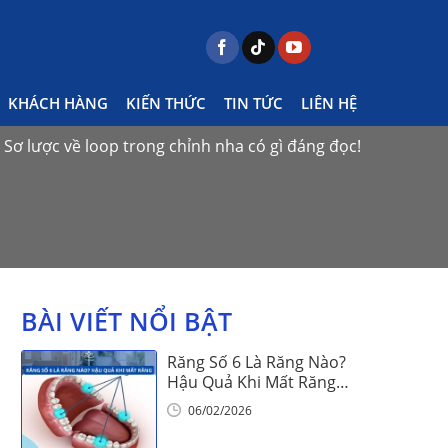
KHÁCH HÀNG
KIẾN THỨC
TIN TỨC
LIÊN HỆ
Sơ lược về loop trong chỉnh nha có gì đáng đọc!
BÀI VIẾT NỔI BẬT
Răng Số 6 Là Răng Nào?
Hậu Quả Khi Mất Răng
Số 6
06/02/2026