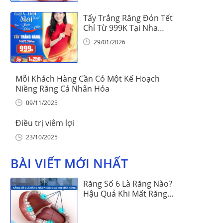
Tẩy Trắng Răng Đón Tết
Chỉ Từ 999K Tại Nha
Khoa Vinalign
29/01/2026
Mỗi Khách Hàng Cần Có Một Kế Hoạch
Niềng Răng Cá Nhân Hóa
09/11/2025
Điều trị viêm lợi
23/10/2025
BÀI VIẾT MỚI NHẤT
Răng Số 6 Là Răng Nào?
Hậu Quả Khi Mất Răng
Số 6