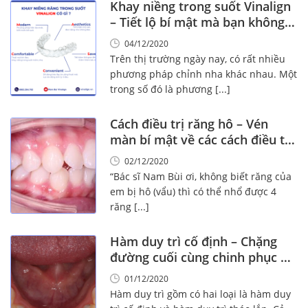
Khay niềng trong suốt Vinalign
– Tiết lộ bí mật mà bạn không
ngờ tới
04/12/2020
Trên thị trường ngày nay, có rất nhiều
phương pháp chỉnh nha khác nhau. Một
trong số đó là phương [...]
Cách điều trị răng hô – Vén
màn bí mật về các cách điều trị
siêu hiệu quả
02/12/2020
“Bác sĩ Nam Bùi ơi, không biết răng của
em bị hô (vẩu) thì có thể nhổ được 4
răng [...]
Hàm duy trì cố định – Chặng
đường cuối cùng chinh phục nụ
cười rạng rỡ
01/12/2020
Hàm duy trì gồm có hai loại là hàm duy