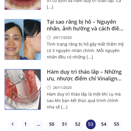
trì cố định và hàm duy trì tháo lắp. Cả
[...]
Tại sao răng bị hô – Nguyên
nhân, ảnh hưởng và cách điều
trị
29/11/2020
Tình trạng răng bị hô gây mất thẩm mỹ
có 3 nguyên nhân chính. Mỗi nguyên
nhân đều có những [...]
Hàm duy trì tháo lắp – Những
ưu, nhược điểm chỉ Vinalign
nói cho bạn biết
26/11/2020
Hàm duy trì tháo lắp là một khí cụ mà
sau khi bạn kết thúc quá trình chỉnh
nha sẽ [...]
1
…
50
51
52
53
54
55