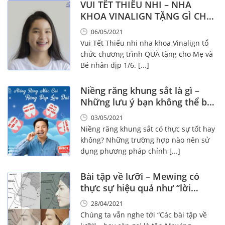
VUI TẾT THIẾU NHI – NHA
KHOA VINALIGN TẶNG GÌ CHO
MẸ VÀ BÉ!
06/05/2021
Vui Tết Thiếu nhi nha khoa Vinalign tổ
chức chương trình QUÀ tặng cho Mẹ và
Bé nhân dịp 1/6. [...]
Niềng răng khung sắt là gì –
Những lưu ý bạn không thể bỏ
qua!
03/05/2021
Niềng răng khung sắt có thực sự tốt hay
không? Những trường hợp nào nên sử
dụng phương pháp chỉnh [...]
Bài tập về lưỡi – Mewing có
thực sự hiệu quả như “lời
đồn”?
28/04/2021
Chúng ta vẫn nghe tới “Các bài tập về