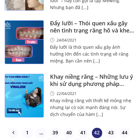
lưỡi” – hay còn gọi là tập Mewing.
Nhưng bạn đã [...]
Đẩy lưỡi – Thói quen xấu gây
nên tình trạng răng hô và khe
thưa!
24/04/2021
Đẩy lưỡi là thói quen xấu gây ảnh
hưởng lớn đến các tình trạng về răng
miệng. Bạn cần nên [...]
Khay niềng răng – Những lưu ý
khi sử dụng phương pháp
chỉnh nha này!
22/04/2021
Khay niềng răng với thiết kế mỏng nhẹ
nhưng lại có sức mạnh đáng nói. Sự
dịch chuyển của hàm [...]
1
…
39
40
41
42
43
44