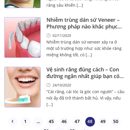
răng sâu khiến [...]
Nhiễm trùng dán sứ Veneer –
Phương pháp nào khắc phục
hiệu quả?
02/11/2020
Nhiễm trùng dán sứ veneer xảy ra ở
một số trường hợp như: sức khỏe răng
miệng không tốt, có [...]
Vệ sinh răng đúng cách – Con
đường ngắn nhất giúp bạn có
nụ cười tươi
24/10/2020
“Cái răng, cái tóc là góc con người” – câu
nói ấy đã trở thành bất hủ. Vì vậy, nếu
[...]
1
…
45
46
47
48
49
50