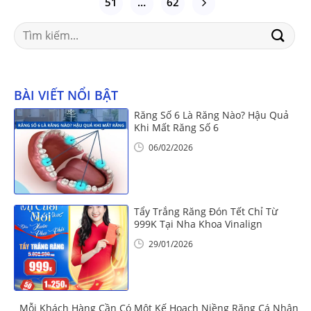
51
…
62
Search
for:
BÀI VIẾT NỔI BẬT
Răng Số 6 Là Răng Nào? Hậu Quả
Khi Mất Răng Số 6
06/02/2026
Tẩy Trắng Răng Đón Tết Chỉ Từ
999K Tại Nha Khoa Vinalign
29/01/2026
Mỗi Khách Hàng Cần Có Một Kế Hoạch Niềng Răng Cá Nhân