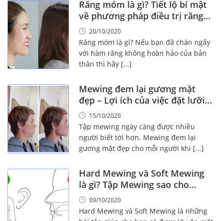
Răng móm là gì? Tiết lộ bí mật
về phương pháp điều trị răng
móm
20/10/2020
Răng móm là gì? Nếu bạn đã chán ngấy
với hàm răng không hoàn hảo của bản
thân thì hãy [...]
Mewing đem lại gương mặt
đẹp – Lợi ích của việc đặt lưỡi
chuẩn
15/10/2020
Tập mewing ngày càng được nhiều
người biết tới hơn. Mewing đem lại
gương mặt đẹp cho mỗi người khi [...]
Hard Mewing và Soft Mewing
là gì? Tập Mewing sao cho
chuẩn?
09/10/2020
Hard Mewing và Soft Mewing là những