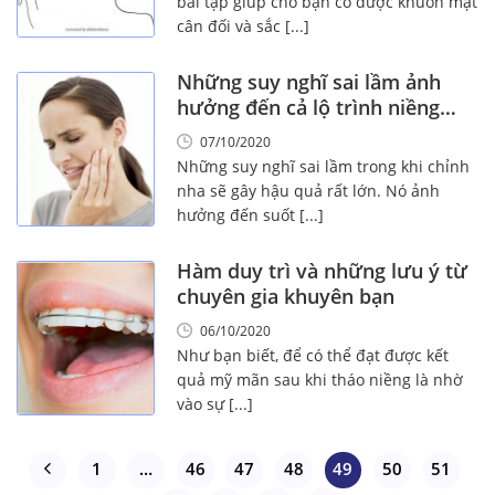
bài tập giúp cho bạn có được khuôn mặt
cân đối và sắc [...]
Những suy nghĩ sai lầm ảnh
hưởng đến cả lộ trình niềng
răng của bạn
07/10/2020
Những suy nghĩ sai lầm trong khi chỉnh
nha sẽ gây hậu quả rất lớn. Nó ảnh
hưởng đến suốt [...]
Hàm duy trì và những lưu ý từ
chuyên gia khuyên bạn
06/10/2020
Như bạn biết, để có thể đạt được kết
quả mỹ mãn sau khi tháo niềng là nhờ
vào sự [...]
1
…
46
47
48
49
50
51