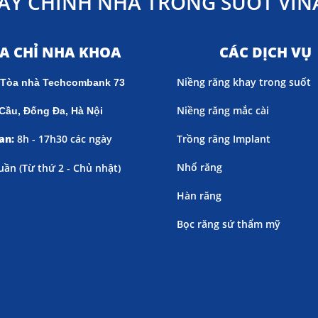
AY CHỈNH NHA TRONG SUỐT VINA
ỊA CHỈ NHA KHOA
CÁC DỊCH VỤ
Niềng răng khay trong suốt
 Tòa nhà Techcombank 73
Niềng răng mắc cài
Cầu, Đống Đa, Hà Nội
an:
8h - 17h30 các ngày
Trồng răng Implant
Nhổ răng
uần (
Từ thứ 2 - Chủ nhật)
Hàn răng
Bọc răng sứ thẩm mỹ