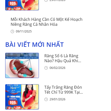
Mỗi Khách Hàng Cần Có Một Kế Hoạch
Niềng Răng Cá Nhân Hóa
09/11/2025
BÀI VIẾT MỚI NHẤT
Răng Số 6 Là Răng
Nào? Hậu Quả Khi
Mất Răng Số 6
06/02/2026
Tẩy Trắng Răng Đón
Tết Chỉ Từ 999K Tại
Nha Khoa Vinalign
29/01/2026