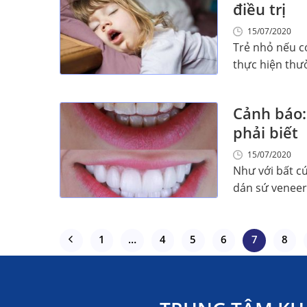
điều trị
15/07/2020
Trẻ nhỏ nếu c
thực hiện thườ
Cảnh báo:
phải biết
15/07/2020
Như với bất cứ
dán sứ veneer c
1
…
4
5
6
7
8