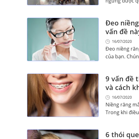
ngừng được qu
Đeo niềng
vấn đề nà
16/07/2020
Đeo niềng răn
của bạn. Chúng
9 vấn đề 
và cách k
16/07/2020
Niềng răng mắc
Trong khi điều t
6 thói qu