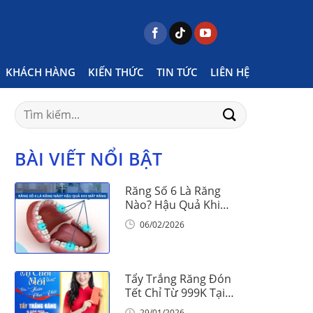
Home
Posts tagged "răng"
Page 7
KHÁCH HÀNG
KIẾN THỨC
TIN TỨC
LIÊN HỆ
Search
for:
BÀI VIẾT NỔI BẬT
Răng Số 6 Là Răng
Nào? Hậu Quả Khi
Mất Răng Số 6
06/02/2026
Tẩy Trắng Răng Đón
Tết Chỉ Từ 999K Tại
Nha Khoa Vinalign
29/01/2026