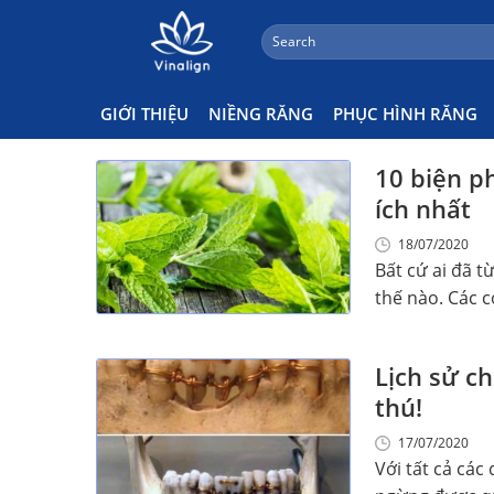
;
Search
Skip
for:
Răng
to
content
GIỚI THIỆU
NIỀNG RĂNG
PHỤC HÌNH RĂNG
10 biện p
ích nhất
18/07/2020
Bất cứ ai đã 
thế nào. Các cơ
Lịch sử ch
thú!
17/07/2020
Với tất cả các