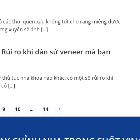
ó các thói quen xấu không tốt cho răng miệng được
ng xuyên sẽ ảnh [...]
 Rủi ro khi dán sứ veneer mà bạn
 thủ tục nha khoa nào khác, có một số rủi ro khi
ó [...]
9
10
…
14