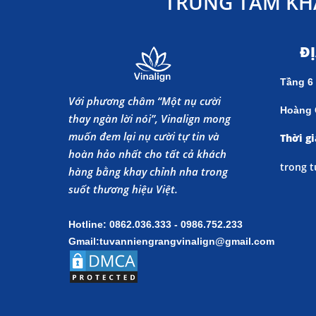
TRUNG TÂM KH
Đ
Tầng 6
Với phương châm “Một nụ cười
Hoàng 
thay ngàn lời nói”, Vinalign mong
muốn đem lại nụ cười tự tin và
Thời gi
hoàn hảo nhất cho tất cả khách
trong t
hàng bằng khay chỉnh nha trong
suốt thương hiệu Việt.
Hotline: 0862.036.333 - 0986.752.233
Gmail:tuvanniengrangvinalign@gmail.com