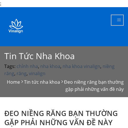
;
Skip
to
content
Tin Tức Nha Khoa
Tags:
chỉnh nha
,
nha khoa
,
nha khoa vinalign
,
niềng
răng
,
răng
,
vinalign
Home
Tin tức nha khoa
Đeo niềng răng bạn thường
gặp phải những vấn đề này
ĐEO NIỀNG RĂNG BẠN THƯỜNG
GẶP PHẢI NHỮNG VẤN ĐỀ NÀY