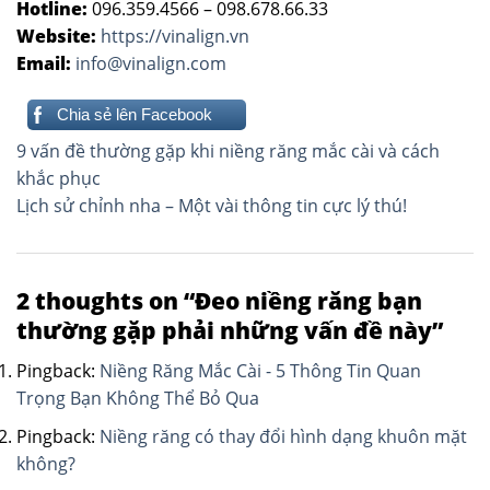
Hotline:
096.359.4566 – 098.678.66.33
Website:
https://vinalign.vn
Email:
info@vinalign.com
Chia sẻ lên Facebook
Điều
9 vấn đề thường gặp khi niềng răng mắc cài và cách
hướng
khắc phục
Lịch sử chỉnh nha – Một vài thông tin cực lý thú!
bài
viết
2 thoughts on “
Đeo niềng răng bạn
thường gặp phải những vấn đề này
”
Pingback:
Niềng Răng Mắc Cài - 5 Thông Tin Quan
Trọng Bạn Không Thể Bỏ Qua
Pingback:
Niềng răng có thay đổi hình dạng khuôn mặt
không?