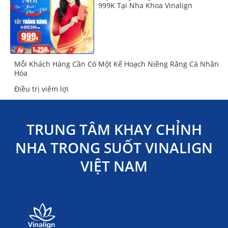
999K Tại Nha Khoa Vinalign
Mỗi Khách Hàng Cần Có Một Kế Hoạch Niềng Răng Cá Nhân
Hóa
Điều trị viêm lợi
TRUNG TÂM KHAY CHỈNH
NHA TRONG SUỐT VINALIGN
VIỆT NAM