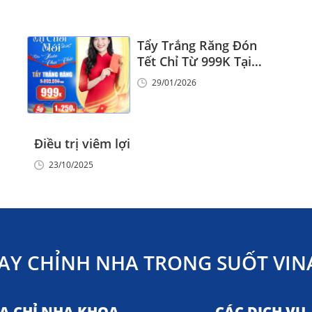
Tẩy Trắng Răng Đón
Tết Chỉ Từ 999K Tại
Nha Khoa Vinalign
29/01/2026
Điều trị viêm lợi
23/10/2025
AY CHỈNH NHA TRONG SUỐT VINA
ỊA CHỈ NHA KHOA
CÁC DỊCH VỤ