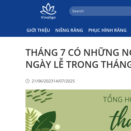
;
Search
Skip
Thông Báo
for:
to
content
Tags:
đời sống
,
những ngày lễ tháng 7
GIỚI THIỆU
NIỀNG RĂNG
PHỤC HÌNH RĂNG
THÁNG 7 CÓ NHỮNG NG
NGÀY LỄ TRONG THÁNG
21/06/2023
14/07/2025