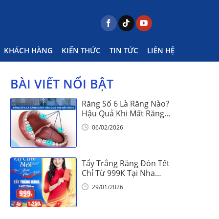
ÀY LỄ GÌ? TỔNG HỢP NGÀY LỄ TRONG THÁNG 7
KHÁCH HÀNG
KIẾN THỨC
TIN TỨC
LIÊN HỆ
BÀI VIẾT NỔI BẬT
Răng Số 6 Là Răng Nào?
Hậu Quả Khi Mất Răng
Số 6
06/02/2026
Tẩy Trắng Răng Đón Tết
Chỉ Từ 999K Tại Nha
Khoa Vinalign
29/01/2026