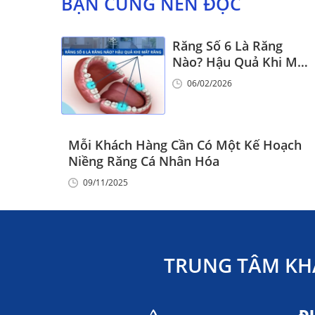
BẠN CŨNG NÊN ĐỌC
Răng Số 6 Là Răng
Nào? Hậu Quả Khi Mất
Răng Số 6
06/02/2026
Mỗi Khách Hàng Cần Có Một Kế Hoạch
Niềng Răng Cá Nhân Hóa
09/11/2025
TRUNG TÂM KH
Đ