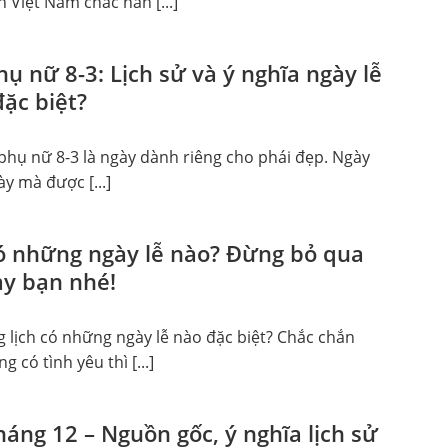
Việt Nam chắc hẳn [...]
ụ nữ 8-3: Lịch sử và ý nghĩa ngày lễ
đặc biệt?
phụ nữ 8-3 là ngày dành riêng cho phái đẹp. Ngày
ày mà được [...]
ó những ngày lễ nào? Đừng bỏ qua
ày bạn nhé!
 lịch có những ngày lễ nào đặc biệt? Chắc chắn
 có tình yêu thì [...]
áng 12 – Nguồn gốc, ý nghĩa lịch sử