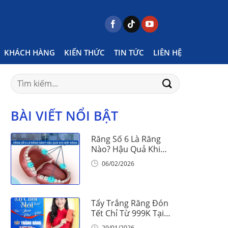
Home
Thông báo
Page 5
KHÁCH HÀNG
KIẾN THỨC
TIN TỨC
LIÊN HỆ
Search
for:
BÀI VIẾT NỔI BẬT
Răng Số 6 Là Răng
Nào? Hậu Quả Khi
Mất Răng Số 6
06/02/2026
Tẩy Trắng Răng Đón
Tết Chỉ Từ 999K Tại
Nha Khoa Vinalign
29/01/2026