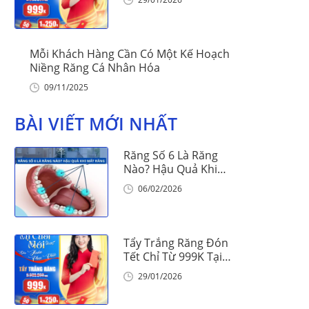
Mỗi Khách Hàng Cần Có Một Kế Hoạch
Niềng Răng Cá Nhân Hóa
09/11/2025
BÀI VIẾT MỚI NHẤT
Răng Số 6 Là Răng
Nào? Hậu Quả Khi
Mất Răng Số 6
06/02/2026
Tẩy Trắng Răng Đón
Tết Chỉ Từ 999K Tại
Nha Khoa Vinalign
29/01/2026