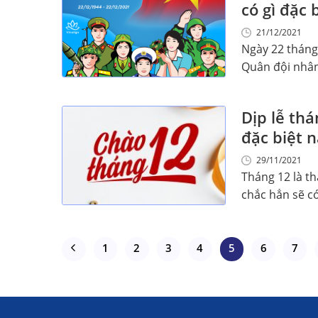
có gì đặc 
21/12/2021
Ngày 22 tháng
Quân đội nhân 
Dịp lễ th
đặc biệt 
29/11/2021
Tháng 12 là t
chắc hẳn sẽ có 
1
2
3
4
5
6
7