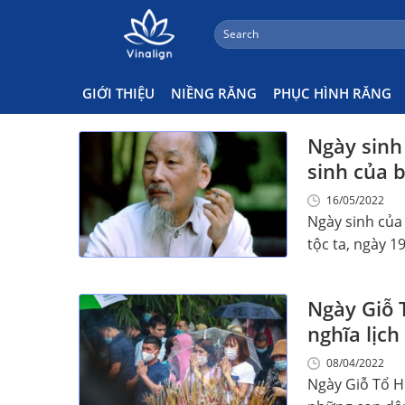
;
Search
Skip
for:
Thông Báo
to
content
GIỚI THIỆU
NIỀNG RĂNG
PHỤC HÌNH RĂNG
Ngày sinh
sinh của 
16/05/2022
Ngày sinh của 
tộc ta, ngày 19
Ngày Giỗ 
nghĩa lịch
08/04/2022
Ngày Giỗ Tổ H