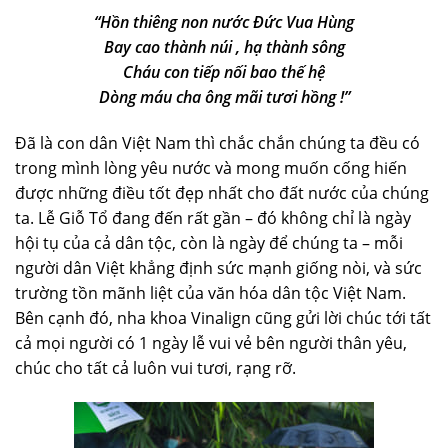
“Hồn thiêng non nước Đức Vua Hùng
Bay cao thành núi , hạ thành sông
Cháu con tiếp nối bao thế hệ
Dòng máu cha ông mãi tươi hồng !”
Đã là con dân Việt Nam thì chắc chắn chúng ta đều có
trong mình lòng yêu nước và mong muốn cống hiến
được những điều tốt đẹp nhất cho đất nước của chúng
ta. Lễ Giỗ Tổ đang đến rất gần – đó không chỉ là ngày
hội tụ của cả dân tộc, còn là ngày để chúng ta – mỗi
người dân Việt khẳng định sức mạnh giống nòi, và sức
trường tồn mãnh liệt của văn hóa dân tộc Việt Nam.
Bên cạnh đó, nha khoa Vinalign cũng gửi lời chúc tới tất
cả mọi người có 1 ngày lễ vui vẻ bên người thân yêu,
chúc cho tất cả luôn vui tươi, rạng rỡ.