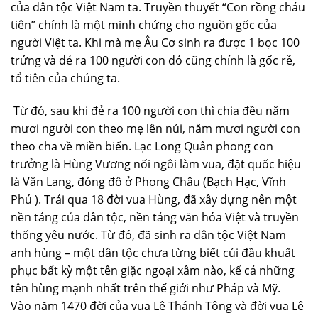
của dân tộc Việt Nam ta. Truyền thuyết “Con rồng cháu
tiên” chính là một minh chứng cho nguồn gốc của
người Việt ta. Khi mà mẹ Âu Cơ sinh ra được 1 bọc 100
trứng và đẻ ra 100 người con đó cũng chính là gốc rễ,
tổ tiên của chúng ta.
Từ đó, sau khi đẻ ra 100 người con thì chia đều năm
mươi người con theo mẹ lên núi, năm mươi người con
theo cha về miền biển. Lạc Long Quân phong con
trưởng là Hùng Vương nối ngôi làm vua, đặt quốc hiệu
là Văn Lang, đóng đô ở Phong Châu (Bạch Hạc, Vĩnh
Phú ). Trải qua 18 đời vua Hùng, đã xây dựng nên một
nền tảng của dân tộc, nền tảng văn hóa Việt và truyền
thống yêu nước. Từ đó, đã sinh ra dân tộc Việt Nam
anh hùng – một dân tộc chưa từng biết cúi đầu khuất
phục bất kỳ một tên giặc ngoại xâm nào, kể cả những
tên hùng mạnh nhất trên thế giới như Pháp và Mỹ.
Vào năm 1470 đời của vua Lê Thánh Tông và đời vua Lê