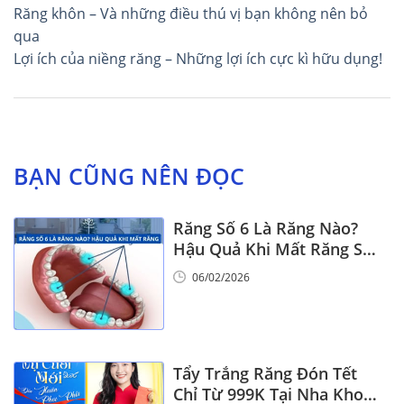
Điều
Răng khôn – Và những điều thú vị bạn không nên bỏ
hướng
qua
Lợi ích của niềng răng – Những lợi ích cực kì hữu dụng!
bài
viết
BẠN CŨNG NÊN ĐỌC
Răng Số 6 Là Răng Nào?
Hậu Quả Khi Mất Răng Số
6
06/02/2026
Tẩy Trắng Răng Đón Tết
Chỉ Từ 999K Tại Nha Khoa