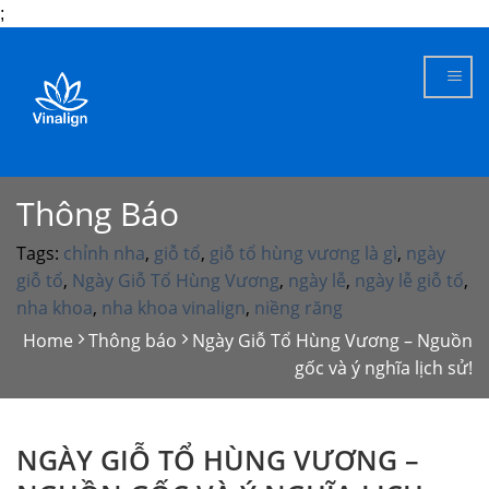
;
Skip
to
content
Thông Báo
Tags:
chỉnh nha
,
giỗ tổ
,
giỗ tổ hùng vương là gì
,
ngày
giỗ tổ
,
Ngày Giỗ Tổ Hùng Vương
,
ngày lễ
,
ngày lễ giỗ tổ
,
nha khoa
,
nha khoa vinalign
,
niềng răng
Home
Thông báo
Ngày Giỗ Tổ Hùng Vương – Nguồn
gốc và ý nghĩa lịch sử!
NGÀY GIỖ TỔ HÙNG VƯƠNG –