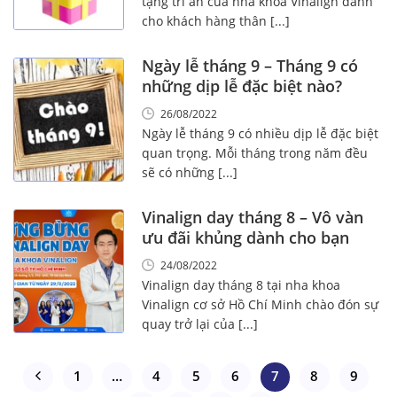
tặng tri ân của nha khoa Vinalign dành
cho khách hàng thân [...]
Ngày lễ tháng 9 – Tháng 9 có
những dịp lễ đặc biệt nào?
26/08/2022
Ngày lễ tháng 9 có nhiều dịp lễ đặc biệt
quan trọng. Mỗi tháng trong năm đều
sẽ có những [...]
Vinalign day tháng 8 – Vô vàn
ưu đãi khủng dành cho bạn
24/08/2022
Vinalign day tháng 8 tại nha khoa
Vinalign cơ sở Hồ Chí Minh chào đón sự
quay trở lại của [...]
1
…
4
5
6
7
8
9