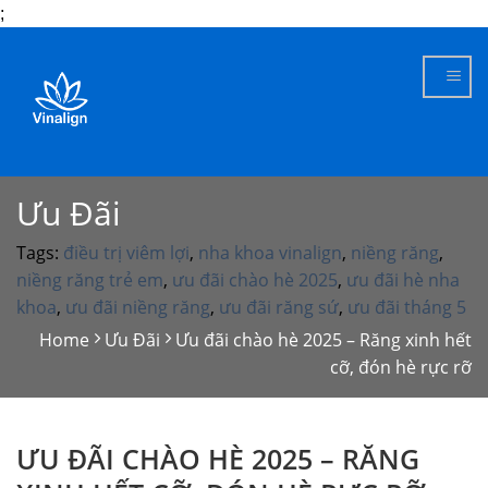
;
Skip
to
content
Ưu Đãi
Tags:
điều trị viêm lợi
,
nha khoa vinalign
,
niềng răng
,
niềng răng trẻ em
,
ưu đãi chào hè 2025
,
ưu đãi hè nha
khoa
,
ưu đãi niềng răng
,
ưu đãi răng sứ
,
ưu đãi tháng 5
Home
Ưu Đãi
Ưu đãi chào hè 2025 – Răng xinh hết
cỡ, đón hè rực rỡ
ƯU ĐÃI CHÀO HÈ 2025 – RĂNG