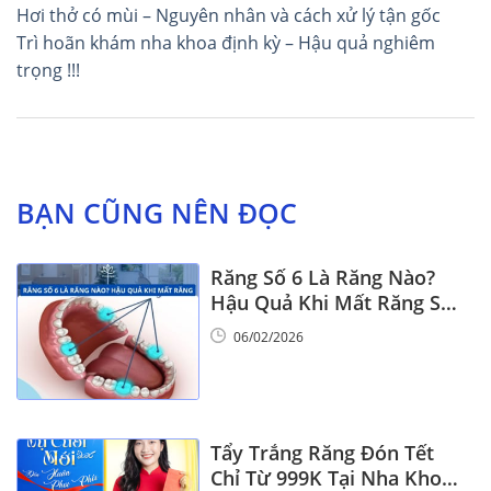
Điều
Hơi thở có mùi – Nguyên nhân và cách xử lý tận gốc
hướng
Trì hoãn khám nha khoa định kỳ – Hậu quả nghiêm
trọng !!!
bài
viết
BẠN CŨNG NÊN ĐỌC
Răng Số 6 Là Răng Nào?
Hậu Quả Khi Mất Răng Số
6
06/02/2026
Tẩy Trắng Răng Đón Tết
Chỉ Từ 999K Tại Nha Khoa