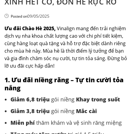
XINH HẾT CỠ, ĐÓN HÈ RỰC RỠ
09/05/2025
Posted on
Ưu đãi Chào Hè 2025,
Vinalign mang đến trải nghiệm
dịch vụ nha khoa chất lượng cao với chi phí tiết kiệm,
cùng hàng loạt quà tặng và hỗ trợ đặc biệt dành riêng
cho mùa hè này. Mùa hè là thời điểm lý tưởng để bạn
và gia đình chăm sóc nụ cười, tự tin tỏa sáng. Đừng bỏ
lỡ ưu đãi cực hấp dẫn!
1. Ưu đãi niềng răng – Tự tin cười tỏa
nắng
Giảm 6,8 triệu
gói niềng
Khay trong suốt
Giảm 3,8 triệu
gói niềng
Mắc cài
Miễn phí
thăm khám và vệ sinh răng miệng