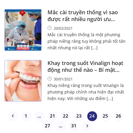
Mắc cài truyền thống vì sao
được rất nhiều người ưu
chuộng!
20/02/2021
Mắc cài truyền thống là một phương
pháp niềng răng tuy không phải tối tân
nhất nhưng nó lại rất [...]
Khay trong suốt Vinalign hoạt
động như thế nào – Bí mật
đáng kinh ngạc
30/01/2021
Khay niềng răng trong suốt Vinalign là
phương pháp chỉnh nha hiện đại nhất
hiện nay. Với những ưu điểm [...]
1
…
21
22
23
24
25
26
27
…
31