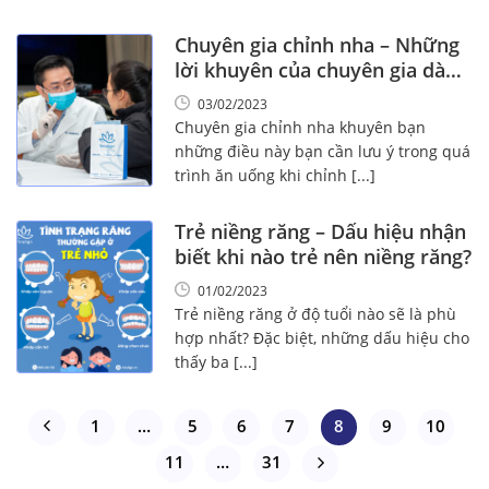
Chuyên gia chỉnh nha – Những
lời khuyên của chuyên gia dành
cho đồng niềng
03/02/2023
Chuyên gia chỉnh nha khuyên bạn
những điều này bạn cần lưu ý trong quá
trình ăn uống khi chỉnh [...]
Trẻ niềng răng – Dấu hiệu nhận
biết khi nào trẻ nên niềng răng?
01/02/2023
Trẻ niềng răng ở độ tuổi nào sẽ là phù
hợp nhất? Đặc biệt, những dấu hiệu cho
thấy ba [...]
1
…
5
6
7
8
9
10
11
…
31