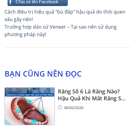
Chia sẻ lên Facebook
Điều
Cách điều trị hiệu quả “bù đắp” hậu quả do thói quen
hướng
xấu gây nên!
Trường hợp dán sứ Veneer – Tại sao nên sử dụng
bài
phương pháp này!
viết
BẠN CŨNG NÊN ĐỌC
Răng Số 6 Là Răng Nào?
Hậu Quả Khi Mất Răng Số
6
06/02/2026