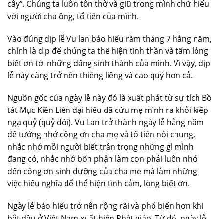
cây”. Chúng ta luôn tôn thờ và giữ trong mình chữ hiếu
với người cha ông, tổ tiên của mình.
Vào đúng dịp lễ Vu lan báo hiếu rằm tháng 7 hằng năm,
chính là dịp để chúng ta thể hiện tinh thần và tấm lòng
biết ơn tới những đấng sinh thành của mình. Vì vậy, dịp
lễ này càng trở nên thiêng liêng và cao quý hơn cả.
Nguồn gốc của ngày lễ này đó là xuất phát từ sự tích Bồ
tát Mục Kiền Liên đại hiếu đã cứu mẹ mình ra khỏi kiếp
ngạ quỷ (quỷ đói). Vu Lan trở thành ngày lễ hằng năm
để tưởng nhớ công ơn cha mẹ và tổ tiên nói chung,
nhắc nhở mỗi người biết trân trọng những gì mình
đang có, nhắc nhở bổn phận làm con phải luôn nhớ
đến công ơn sinh dưỡng của cha mẹ mà làm những
việc hiếu nghĩa để thể hiện tình cảm, lòng biết ơn.
Ngày lễ báo hiếu trở nên rộng rãi và phổ biến hơn khi
bắt đầu ở Việt Nam xuất hiện Phật giáo. Từ đó, ngày lễ