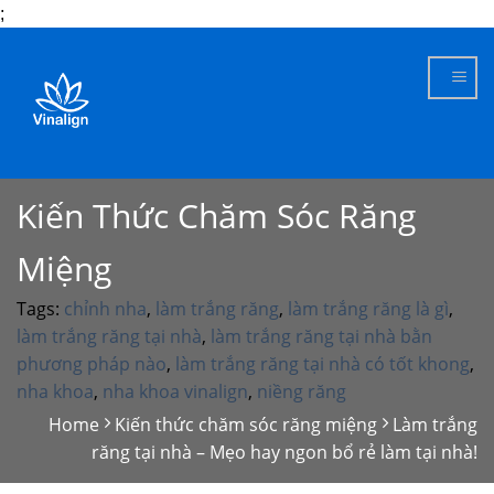
;
Skip
to
content
Kiến Thức Chăm Sóc Răng
Miệng
Tags:
chỉnh nha
,
làm trắng răng
,
làm trắng răng là gì
,
làm trắng răng tại nhà
,
làm trắng răng tại nhà bằn
phương pháp nào
,
làm trắng răng tại nhà có tốt khong
,
nha khoa
,
nha khoa vinalign
,
niềng răng
Home
Kiến thức chăm sóc răng miệng
Làm trắng
răng tại nhà – Mẹo hay ngon bổ rẻ làm tại nhà!