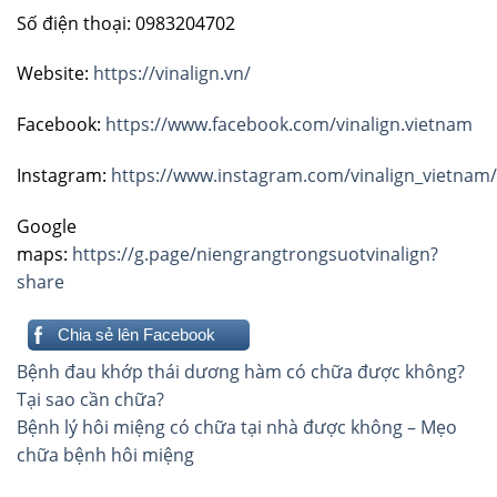
Số điện thoại: 0983204702
Website:
https://vinalign.vn/
Facebook:
https://www.facebook.com/vinalign.vietnam
Instagram:
https://www.instagram.com/vinalign_vietnam/
Google
maps:
https://g.page/niengrangtrongsuotvinalign?
share
Chia sẻ lên Facebook
Điều
Bệnh đau khớp thái dương hàm có chữa được không?
hướng
Tại sao cần chữa?
Bệnh lý hôi miệng có chữa tại nhà được không – Mẹo
bài
chữa bệnh hôi miệng
viết