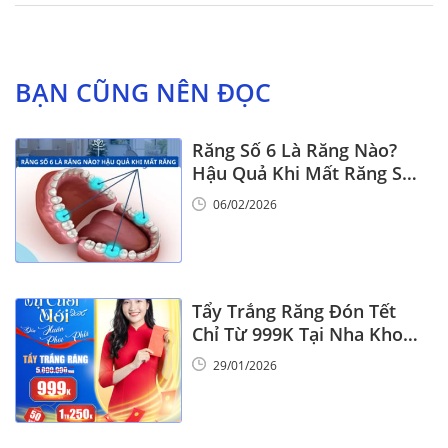
BẠN CŨNG NÊN ĐỌC
Răng Số 6 Là Răng Nào?
Hậu Quả Khi Mất Răng Số
6
06/02/2026
Tẩy Trắng Răng Đón Tết
Chỉ Từ 999K Tại Nha Khoa
Vinalign
29/01/2026