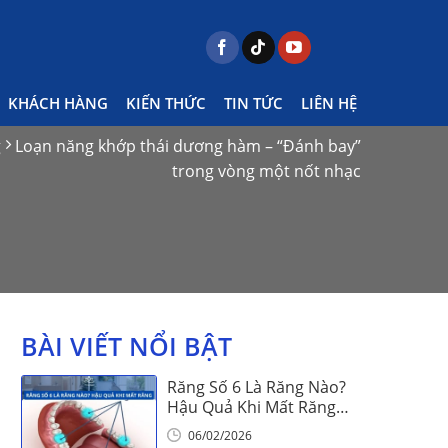
KHÁCH HÀNG
KIẾN THỨC
TIN TỨC
LIÊN HỆ
g
Loạn năng khớp thái dương hàm – “Đánh bay”
trong vòng một nốt nhạc
BÀI VIẾT NỔI BẬT
Răng Số 6 Là Răng Nào?
Hậu Quả Khi Mất Răng
Số 6
06/02/2026