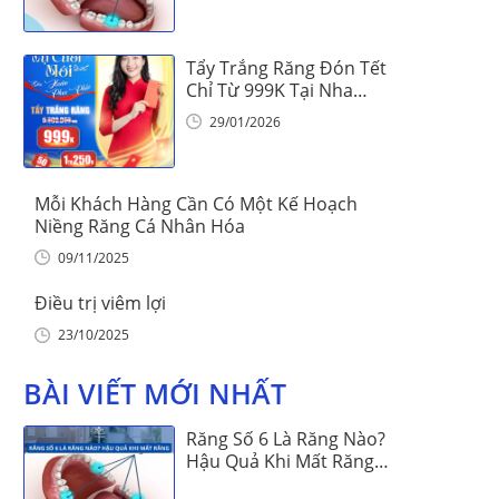
Tẩy Trắng Răng Đón Tết
Chỉ Từ 999K Tại Nha
Khoa Vinalign
29/01/2026
Mỗi Khách Hàng Cần Có Một Kế Hoạch
Niềng Răng Cá Nhân Hóa
09/11/2025
Điều trị viêm lợi
23/10/2025
BÀI VIẾT MỚI NHẤT
Răng Số 6 Là Răng Nào?
Hậu Quả Khi Mất Răng
Số 6