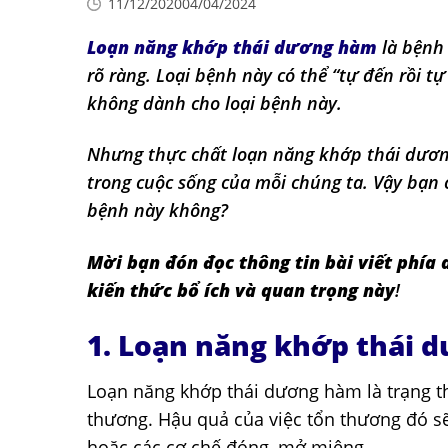
11/12/2020
04/04/2024
Loạn năng khớp thái dương hàm
là bệnh 
rõ ràng. Loại bệnh này có thể “tự đến rồi t
không dành cho loại bệnh này.
Nhưng thực chất loạn năng khớp thái dươ
trong cuộc sống của mỗi chúng ta. Vậy bạn c
bệnh này không?
Mời bạn đón đọc thông tin bài viết phía 
kiến thức bổ ích và quan trọng n
ày
!
1. Loạn năng khớp thái d
Loạn năng khớp thái dương hàm là trạng th
thương. Hậu quả của việc tổn thương đó sẽ
hoặc các cơ chế đóng, mở miệng.