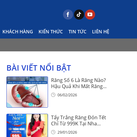
y lễ tháng 8 – Những ngày lễ đặc biệt, đáng nhớ
KHÁCH HÀNG
KIẾN THỨC
TIN TỨC
LIÊN HỆ
BÀI VIẾT NỔI BẬT
Răng Số 6 Là Răng Nào?
Hậu Quả Khi Mất Răng
Số 6
06/02/2026
Tẩy Trắng Răng Đón Tết
Chỉ Từ 999K Tại Nha
Khoa Vinalign
29/01/2026