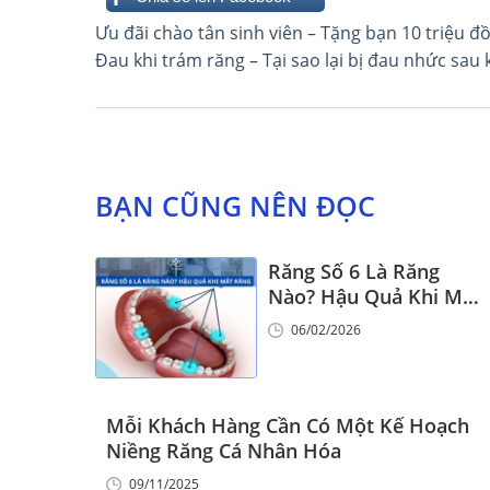
Điều
Ưu đãi chào tân sinh viên – Tặng bạn 10 triệu đ
Đau khi trám răng – Tại sao lại bị đau nhức sau 
hướng
bài
viết
BẠN CŨNG NÊN ĐỌC
Răng Số 6 Là Răng
Nào? Hậu Quả Khi Mất
Răng Số 6
06/02/2026
Mỗi Khách Hàng Cần Có Một Kế Hoạch
Niềng Răng Cá Nhân Hóa
09/11/2025