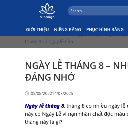
;
Search
Skip
Thông Báo
for:
to
content
Tags:
chỉnh nha
,
lịch tháng 8
,
ngày lễ tháng 8
,
GIỚI THIỆU
NIỀNG RĂNG
PHỤC HÌNH RĂNG
nha khoa
,
nha khoa vinalign
,
niềng răng
,
tháng 
tháng 8 có ngày lễ nào
NGÀY LỄ THÁNG 8 – NH
ĐÁNG NHỚ
05/08/2022
14/07/2025
Ngày lễ tháng 8
, tháng 8 có nhiều ngày lễ
này có Ngày Lễ vì nạn nhân chất độc màu 
tháng này là gì?