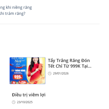
ồng khi niềng răng
khi trám răng?
Tẩy Trắng Răng Đón
Tết Chỉ Từ 999K Tại
Nha Khoa Vinalign
29/01/2026
Điều trị viêm lợi
23/10/2025