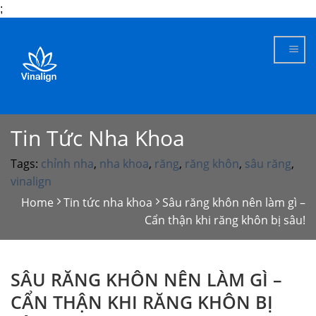
;
Skip
to
content
Tin Tức Nha Khoa
Tags:
chỉnh nha
,
nha khoa
,
răng
,
răng khôn
,
sâu răng
,
vinalign
Home
Tin tức nha khoa
Sâu răng khôn nên làm gì –
Cẩn thận khi răng khôn bị sâu!
SÂU RĂNG KHÔN NÊN LÀM GÌ –
CẨN THẬN KHI RĂNG KHÔN BỊ