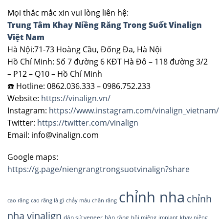
Mọi thắc mắc xin vui lòng liên hệ:
Trung Tâm Khay Niềng Răng Trong Suốt Vinalign
Việt Nam
Hà Nội:71-73 Hoàng Cầu, Đống Đa, Hà Nội
Hồ Chí Minh: Số 7 đường 6 KĐT Hà Đô – 118 đường 3/2
– P12 – Q10 – Hồ Chí Minh
☎️ Hotline: 0862.036.333 – 0986.752.233
Website:
https://vinalign.vn/
Instagram:
https://www.instagram.com/vinalign_vietnam/
Twitter:
https://twitter.com/vinalign
Email: info@vinalign.com
Google maps:
https://g.page/niengrangtrongsuotvinalign?share
chỉnh nha
chỉnh
cao răng
cao răng là gì
chảy máu chân răng
nha vinalign
dán sứ veneer
hàn răng
hôi miệng
implant
khay niềng