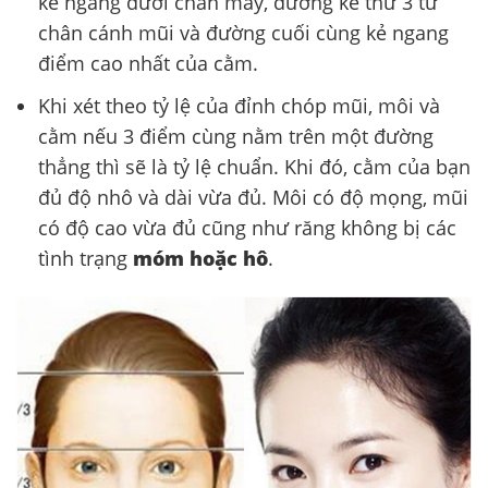
kẻ ngang dưới chân mày, đường kẻ thứ 3 từ
chân cánh mũi và đường cuối cùng kẻ ngang
điểm cao nhất của cằm.
Khi xét theo tỷ lệ của đỉnh chóp mũi, môi và
cằm nếu 3 điểm cùng nằm trên một đường
thẳng thì sẽ là tỷ lệ chuẩn. Khi đó, cằm của bạn
đủ độ nhô và dài vừa đủ. Môi có độ mọng, mũi
có độ cao vừa đủ cũng như răng không bị các
tình trạng
móm hoặc hô
.