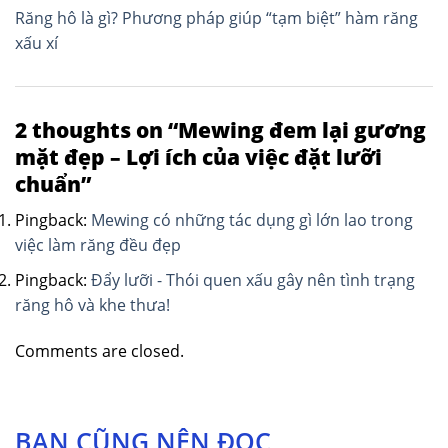
Răng hô là gì? Phương pháp giúp “tạm biệt” hàm răng
bài
xấu xí
viết
2 thoughts on “
Mewing đem lại gương
mặt đẹp – Lợi ích của việc đặt lưỡi
chuẩn
”
Pingback:
Mewing có những tác dụng gì lớn lao trong
việc làm răng đều đẹp
Pingback:
Đẩy lưỡi - Thói quen xấu gây nên tình trạng
răng hô và khe thưa!
Comments are closed.
BẠN CŨNG NÊN ĐỌC