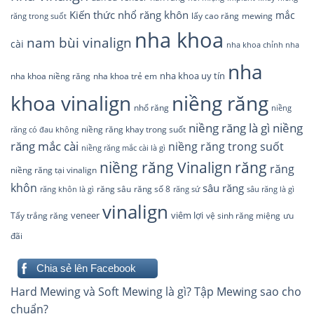
Kiến thức nhổ răng khôn
mắc
lấy cao răng
răng trong suốt
mewing
nha khoa
nam bùi vinalign
cài
nha khoa chỉnh nha
nha
nha khoa uy tín
nha khoa niềng răng
nha khoa trẻ em
khoa vinalign
niềng răng
nhổ răng
niềng
niềng răng là gì
niềng
niềng răng khay trong suốt
răng có đau không
răng mắc cài
niềng răng trong suốt
niềng răng mắc cài là gì
răng
niềng răng Vinalign
răng
niềng răng tại vinalign
khôn
sâu răng
răng sâu
răng số 8
răng khôn là gì
răng sứ
sâu răng là gì
vinalign
veneer
viêm lợi
Tẩy trắng răng
ưu
vệ sinh răng miệng
đãi
Chia sẻ lên Facebook
Điều
Hard Mewing và Soft Mewing là gì? Tập Mewing sao cho
hướng
chuẩn?