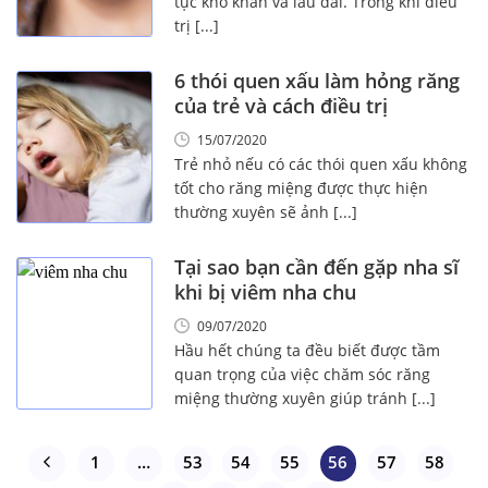
tục khó khăn và lâu dài. Trong khi điều
trị [...]
6 thói quen xấu làm hỏng răng
của trẻ và cách điều trị
15/07/2020
Trẻ nhỏ nếu có các thói quen xấu không
tốt cho răng miệng được thực hiện
thường xuyên sẽ ảnh [...]
Tại sao bạn cần đến gặp nha sĩ
khi bị viêm nha chu
09/07/2020
Hầu hết chúng ta đều biết được tầm
quan trọng của việc chăm sóc răng
miệng thường xuyên giúp tránh [...]
1
…
53
54
55
56
57
58