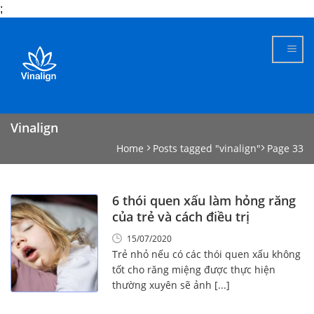
;
Skip
to
content
Vinalign
Home
Posts tagged "vinalign"
Page 33
6 thói quen xấu làm hỏng răng
của trẻ và cách điều trị
15/07/2020
Trẻ nhỏ nếu có các thói quen xấu không
tốt cho răng miệng được thực hiện
thường xuyên sẽ ảnh [...]