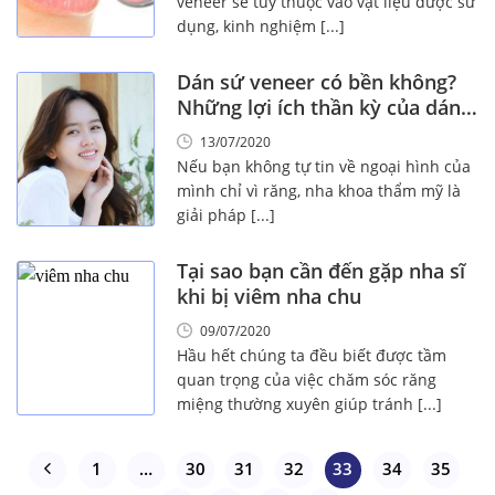
veneer sẽ tùy thuộc vào vật liệu được sử
dụng, kinh nghiệm [...]
Dán sứ veneer có bền không?
Những lợi ích thần kỳ của dán
veneer
13/07/2020
Nếu bạn không tự tin về ngoại hình của
mình chỉ vì răng, nha khoa thẩm mỹ là
giải pháp [...]
Tại sao bạn cần đến gặp nha sĩ
khi bị viêm nha chu
09/07/2020
Hầu hết chúng ta đều biết được tầm
quan trọng của việc chăm sóc răng
miệng thường xuyên giúp tránh [...]
1
…
30
31
32
33
34
35