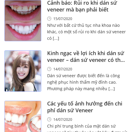
Cảnh báo: Rủi ro khi dán sứ
veneer mà bạn phải biết
15/07/2020
Như với bất cứ thủ tục nha khoa nào
khác, có một số rủi ro khi dán sứ veneer
có [...]
Kinh ngạc về lợi ích khi dán sứ
veneer – dán sứ veneer có thần
kỳ đến vậy?
14/07/2020
Dán sứ veneer được biết đến là công
nghệ phục hình thẩm mỹ đỉnh cao.
Phương pháp này mang nhiều [...]
Các yếu tố ảnh hưởng đến chi
phí dán sứ Veneer
14/07/2020
Chi phí trung bình của mặt dán sứ