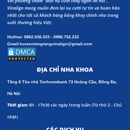
Với phương châm “Một nụ cười thay ngàn lời nói”,
Vinalign mong muốn đem lại nụ cười tự tin và hoàn hảo
nhất cho tất cả khách hàng bằng khay chỉnh nha trong
suốt thương hiệu Việt.
Hotline: 0862.036.333 - 0986.752.233
Gmail:tuvanniengrangvinalign@gmail.com
ĐỊA CHỈ NHA KHOA
Tầng 6 Tòa nhà Techcombank 73 Hoàng Cầu, Đống Đa,
Hà Nội
Thời gian:
8h - 17h30 các ngày trong tuần (
Từ thứ 2 - Chủ
nhật)
CÁC DỊCH VỤ