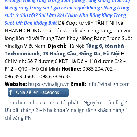
Niềng răng trong suốt giá rẻ hiệu quả không? Niềng trong
suốt ở đâu tốt?
Sai Lầm Khi Chỉnh Nha Bằng Khay Trong
Suốt Mà Bạn Không Biết
Để được tư vấn TẬN TÌNH và
NHANH CHÓNG nhất các vấn đề về niềng răng, bạn vui
lòng liên hệ với Trung Tâm Khay Niềng Răng Trong Suốt
Vinalign Việt Nam:
Địa chỉ:
Hà Nội:
Tầng 6, tòa nhà
Techcombank, 73 Hoàng Cầu, Đống Đa, Hà Nội
Hồ
Chí Minh: Số 7 đường 6 KĐT Hà Đô – 118 đường 3/2 –
P12 – Q10 – Hồ Chí Minh
Hotline:
0983.204.702 –
096.359.4566 – 098.678.66.33
Website:
https://vinalign.vn
Email:
info@vinalign.com
Chia sẻ lên Facebook
Điều
Tiền chỉnh nha có thể bị tái phát – Nguyên nhân là gì?
hướng
Ưu đãi tháng 2 – Nha khoa Vinalign tặng khách hàng 1
chỉ vàng PNJ
bài
viết