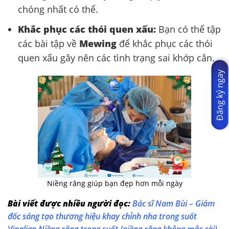
chóng nhất có thể.
Khắc phục các thói quen xấu:
Bạn có thể tập
các bài tập về
Mewing
để khắc phục các thói
quen xấu gây nên các tình trạng sai khớp cắn.
Đăng ký ngay
Niềng răng giúp bạn đẹp hơn mỗi ngày
Bài viết được nhiều người đọc:
Bác sĩ Nam Bùi – Giám
đốc sáng tạo thương hiệu khay chỉnh nha trong suốt
Vinalign
Niềng răng trong suốt (niềng răng không mắc cài)