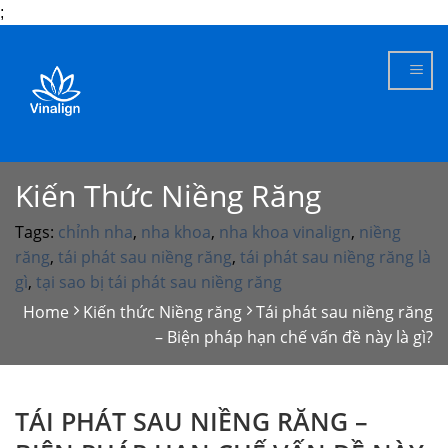
;
Skip
to
content
Kiến Thức Niềng Răng
Tags:
chỉnh nha
,
nha khoa
,
nha khoa vinalign
,
niềng
răng
,
tái phát sau niềng răng
,
tái phát sau niềng răng là
gì
,
tại sao bị tái phát sau niềng răng
Home
Kiến thức Niềng răng
Tái phát sau niềng răng
– Biện pháp hạn chế vấn đề này là gì?
TÁI PHÁT SAU NIỀNG RĂNG –