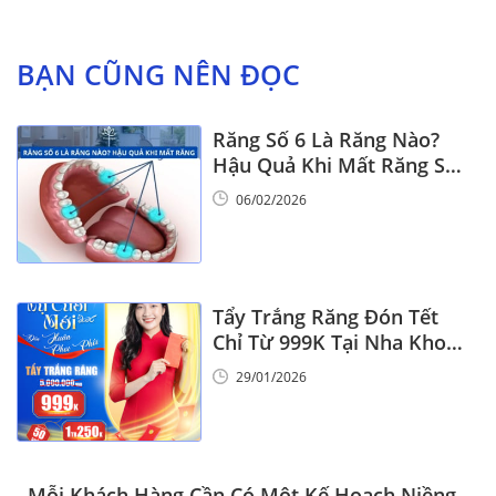
BẠN CŨNG NÊN ĐỌC
Răng Số 6 Là Răng Nào?
Hậu Quả Khi Mất Răng Số
6
06/02/2026
Tẩy Trắng Răng Đón Tết
Chỉ Từ 999K Tại Nha Khoa
Vinalign
29/01/2026
Mỗi Khách Hàng Cần Có Một Kế Hoạch Niềng