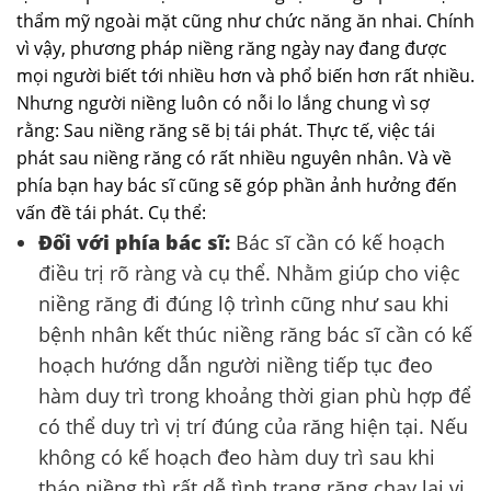
thẩm mỹ ngoài mặt cũng như chức năng ăn nhai. Chính
vì vậy, phương pháp niềng răng ngày nay đang được
mọi người biết tới nhiều hơn và phổ biến hơn rất nhiều.
Nhưng người niềng luôn có nỗi lo lắng chung vì sợ
rằng: Sau niềng răng sẽ bị tái phát. Thực tế, việc tái
phát sau niềng răng có rất nhiều nguyên nhân. Và về
phía bạn hay bác sĩ cũng sẽ góp phần ảnh hưởng đến
vấn đề tái phát. Cụ thể:
Đối với phía bác sĩ:
Bác sĩ cần có kế hoạch
điều trị rõ ràng và cụ thể. Nhằm giúp cho việc
niềng răng đi đúng lộ trình cũng như sau khi
bệnh nhân kết thúc niềng răng bác sĩ cần có kế
hoạch hướng dẫn người niềng tiếp tục đeo
hàm duy trì trong khoảng thời gian phù hợp để
có thể duy trì vị trí đúng của răng hiện tại. Nếu
không có kế hoạch đeo hàm duy trì sau khi
tháo niềng thì rất dễ tình trạng răng chạy lại vị