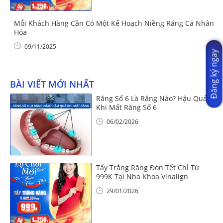
Mỗi Khách Hàng Cần Có Một Kế Hoạch Niềng Răng Cá Nhân
Hóa
09/11/2025
Đăng ký ngay
BÀI VIẾT MỚI NHẤT
Răng Số 6 Là Răng Nào? Hậu Quả
Khi Mất Răng Số 6
06/02/2026
Tẩy Trắng Răng Đón Tết Chỉ Từ
999K Tại Nha Khoa Vinalign
29/01/2026