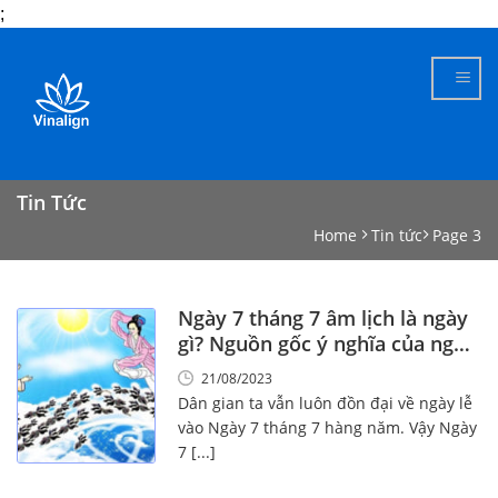
;
Skip
to
content
Tin Tức
Home
Tin tức
Page 3
Ngày 7 tháng 7 âm lịch là ngày
gì? Nguồn gốc ý nghĩa của ngày
lễ Thất Tịch
21/08/2023
Dân gian ta vẫn luôn đồn đại về ngày lễ
vào Ngày 7 tháng 7 hàng năm. Vậy Ngày
7 [...]