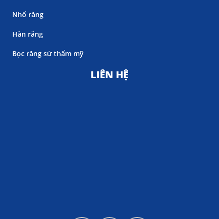
Nhổ răng
Hàn răng
Bọc răng sứ thẩm mỹ
LIÊN HỆ