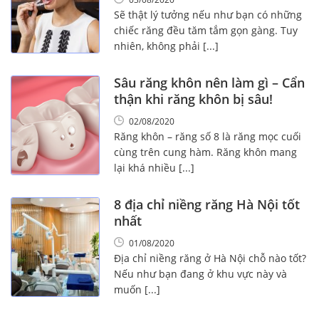
Sẽ thật lý tưởng nếu như bạn có những
chiếc răng đều tăm tắm gọn gàng. Tuy
nhiên, không phải [...]
Sâu răng khôn nên làm gì – Cẩn
thận khi răng khôn bị sâu!
02/08/2020
Răng khôn – răng số 8 là răng mọc cuối
cùng trên cung hàm. Răng khôn mang
lại khá nhiều [...]
8 địa chỉ niềng răng Hà Nội tốt
nhất
01/08/2020
Địa chỉ niềng răng ở Hà Nội chỗ nào tốt?
Nếu như bạn đang ở khu vực này và
muốn [...]