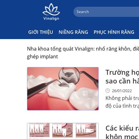
;
Search
Skip
for:
Kiến Thức Nha Khoa Tổng Qu
to
content
GIỚI THIỆU
NIỀNG RĂNG
PHỤC HÌNH RĂNG
Nha khoa tổng quát Vinalign: nhổ răng khôn, điều
ghép implant
Trường hợp
sao cần h
26/01/2022
Không phải tr
độ của tình trạ
Các kiểu 
khôn mọc 