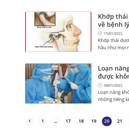
Khớp thái
về bệnh lý
15/01/2022
Khớp thái dươ
hầu như mọi ng
Loạn năng
được khô
08/01/2022
Loạn năng khớ
những tiếng kêu 
1
…
17
18
19
20
21