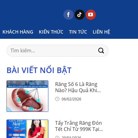
Home
Kiến thức nha khoa tổng quát
Page 20
KHÁCH HÀNG
KIẾN THỨC
TIN TỨC
LIÊN HỆ
Search
for:
BÀI VIẾT NỔI BẬT
Răng Số 6 Là Răng
Nào? Hậu Quả Khi
Mất Răng Số 6
06/02/2026
Tẩy Trắng Răng Đón
Tết Chỉ Từ 999K Tại
Nha Khoa Vinalign
29/01/2026