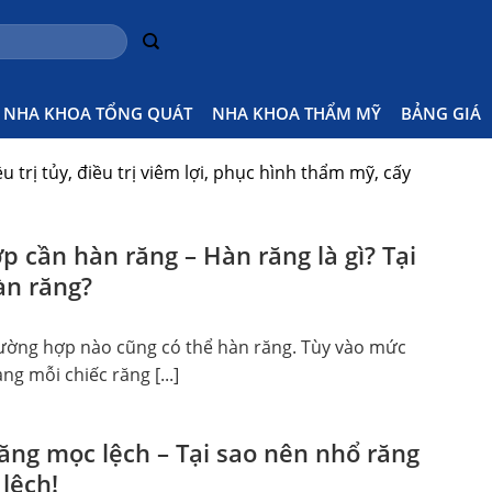
át
NHA KHOA TỔNG QUÁT
NHA KHOA THẨM MỸ
BẢNG GIÁ
 trị tủy, điều trị viêm lợi, phục hình thẩm mỹ, cấy
 cần hàn răng – Hàn răng là gì? Tại
àn răng?
ường hợp nào cũng có thể hàn răng. Tùy vào mức
ng mỗi chiếc răng [...]
răng mọc lệch – Tại sao nên nhổ răng
lệch!