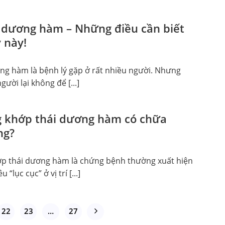
 dương hàm – Những điều cần biết
 này!
ng hàm là bệnh lý gặp ở rất nhiều người. Nhưng
ười lại không để [...]
 khớp thái dương hàm có chữa
ng?
p thái dương hàm là chứng bệnh thường xuất hiện
“lục cục” ở vị trí [...]
22
23
…
27