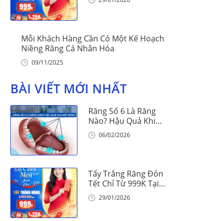
Mỗi Khách Hàng Cần Có Một Kế Hoạch
Niềng Răng Cá Nhân Hóa
09/11/2025
BÀI VIẾT MỚI NHẤT
Răng Số 6 Là Răng
Nào? Hậu Quả Khi
Mất Răng Số 6
06/02/2026
Tẩy Trắng Răng Đón
Tết Chỉ Từ 999K Tại
Nha Khoa Vinalign
29/01/2026