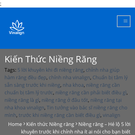
;
Skip
to
content
Kiến Thức Niềng Răng
Tags:
5 lời khuyên khi đi niềng răng
,
chỉnh nha giúp
hàm răng đều đẹp
,
chỉnh nha vinalign
,
Chuẩn bị tâm lý
sẵn sàng trước khi niềng
,
nha khoa
,
niềng răng cần
chuẩn bị tâm lý trước
,
niềng răng cần phải biết điều gì
,
niềng răng là gì
,
niềng răng ở đâu tốt
,
niềng răng tại
nha khoa vinalign
,
Tin tưởng vào bác sĩ niềng răng cho
mình
,
trước khi niềng răng cần biết điều gì
,
vinalign
Home
Kiến thức Niềng răng
Niềng răng – Hé lộ 5 lời
khuyên trước khi chỉnh nha ít ai nói cho bạn biết