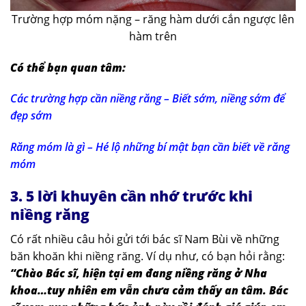
Trường hợp móm nặng – răng hàm dưới cắn ngược lên
hàm trên
Có thể bạn quan tâm:
Các trường hợp cần niềng răng – Biết sớm, niềng sớm để
đẹp sớm
Răng móm là gì – Hé lộ những bí mật bạn cần biết về răng
móm
3. 5 lời khuyên cần nhớ trước khi
niềng răng
Có rất nhiều câu hỏi gửi tới bác sĩ Nam Bùi về những
băn khoăn khi niềng răng. Ví dụ như, có bạn hỏi rằng:
“Chào Bác sĩ, hiện tại em đang niềng răng ở Nha
khoa…tuy nhiên em vẫn chưa cảm thấy an tâm. Bác