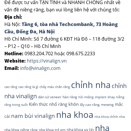
Để được tư vấn TẬN TÌNH và NHANH CHÓNG nhất về
vấn đề niềng răng, bạn vui lòng liên hệ với chúng tôi:
Địa chỉ:
Hà Nội:
Tầng 6, tòa nhà Techcombank, 73 Hoàng
Cầu, Đống Đa, Hà Nội
Hồ Chí Minh: Số 7 đường 6 KĐT Hà Đô – 118 đường 3/2
– P12 – Q10 – Hồ Chí Minh
Hotline:
0983.204.702 hoặc 098.675.2233
Website:
https://vinalign.vn
Email:
info@vinalign.com
chỉnh nha
chỉnh
cao răng
cao răng là gì
chảy máu chân răng
nha vinalign
dán sứ veneer
hàn răng
hôi miệng
implant
khay niềng
Kiến thức nhổ răng khôn
mắc
lấy cao răng
răng trong suốt
mewing
nha khoa
nam bùi vinalign
cài
nha khoa chỉnh nha
nha
nha khoa uy tín
nha khoa niềng răng
nha khoa trẻ em