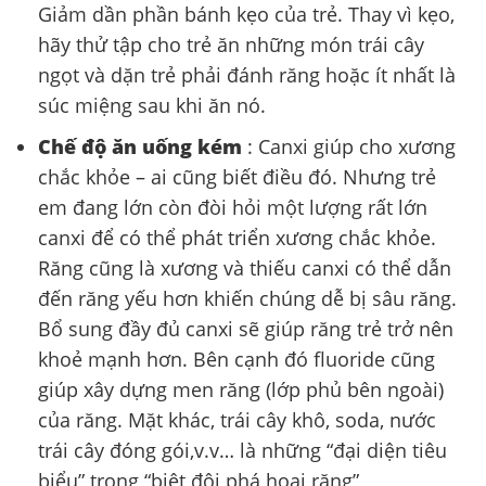
Giảm dần phần bánh kẹo của trẻ. Thay vì kẹo,
hãy thử tập cho trẻ ăn những món trái cây
ngọt và dặn trẻ phải đánh răng hoặc ít nhất là
súc miệng sau khi ăn nó.
Chế độ ăn uống kém
: Canxi giúp cho xương
chắc khỏe – ai cũng biết điều đó. Nhưng trẻ
em đang lớn còn đòi hỏi một lượng rất lớn
canxi để có thể phát triển xương chắc khỏe.
Răng cũng là xương và thiếu canxi có thể dẫn
đến răng yếu hơn khiến chúng dễ bị sâu răng.
Bổ sung đầy đủ canxi sẽ giúp răng trẻ trở nên
khoẻ mạnh hơn. Bên cạnh đó fluoride cũng
giúp xây dựng men răng (lớp phủ bên ngoài)
của răng. Mặt khác, trái cây khô, soda, nước
trái cây đóng gói,v.v… là những “đại diện tiêu
biểu” trong “biệt đội phá hoại răng”