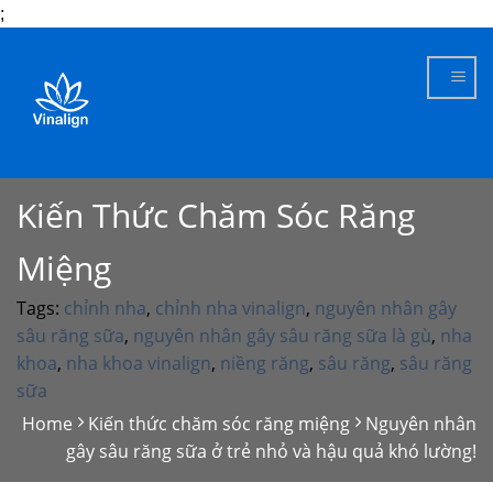
;
Skip
to
content
Kiến Thức Chăm Sóc Răng
Miệng
Tags:
chỉnh nha
,
chỉnh nha vinalign
,
nguyên nhân gây
sâu răng sữa
,
nguyên nhân gây sâu răng sữa là gù
,
nha
khoa
,
nha khoa vinalign
,
niềng răng
,
sâu răng
,
sâu răng
sữa
Home
Kiến thức chăm sóc răng miệng
Nguyên nhân
gây sâu răng sữa ở trẻ nhỏ và hậu quả khó lường!