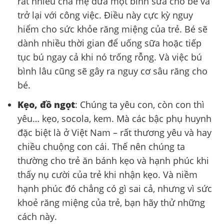
rất nhiều cha mẹ đưa một bình sữa cho bé và
trở lại với công việc. Điều này cực kỳ nguy
hiểm cho sức khỏe răng miệng của trẻ. Bé sẽ
dành nhiều thời gian để uống sữa hoặc tiếp
tục bú ngay cả khi nó trống rỗng. Và việc bú
bình lâu cũng sẽ gây ra nguy cơ sâu răng cho
bé.
Kẹo, đồ ngọt
: Chúng ta yêu con, còn con thì
yêu… kẹo, socola, kem. Mà các bậc phụ huynh
đặc biệt là ở Việt Nam – rất thương yêu và hay
chiều chuộng con cái. Thế nên chúng ta
thường cho trẻ ăn bánh kẹo và hạnh phúc khi
thấy nụ cười của trẻ khi nhận kẹo. Và niềm
hạnh phúc đó chẳng có gì sai cả, nhưng vì sức
khoẻ răng miệng của trẻ, bạn hãy thử những
cách này.