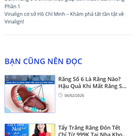
hướng
Phần 1
Vinalign cơ sở Hồ Chí Minh – Khám phá tất tần tật về
bài
Vinalign!
viết
BẠN CŨNG NÊN ĐỌC
Răng Số 6 Là Răng Nào?
Hậu Quả Khi Mất Răng Số
6
06/02/2026
Tẩy Trắng Răng Đón Tết
Chỉ Từ 999K Tại Nha Khoa