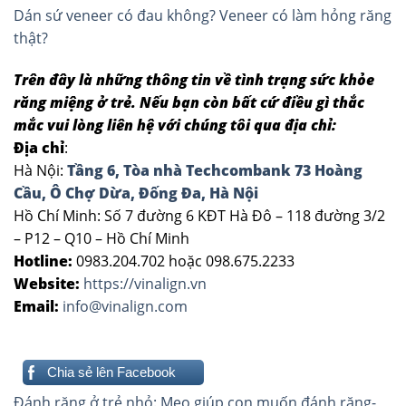
Dán sứ veneer có đau không? Veneer có làm hỏng răng
thật?
Trên đây là những thông tin về tình trạng sức khỏe
răng miệng ở trẻ. Nếu bạn còn bất cứ điều gì thắc
mắc vui lòng liên hệ với chúng tôi qua địa chỉ:
Địa chỉ
:
Hà Nội:
Tầng 6, Tòa nhà Techcombank 73 Hoàng
Cầu, Ô Chợ Dừa, Đống Đa, Hà Nội
Hồ Chí Minh: Số 7 đường 6 KĐT Hà Đô – 118 đường 3/2
– P12 – Q10 – Hồ Chí Minh
Hotline:
0983.204.702 hoặc 098.675.2233
Website:
https://vinalign.vn
Email:
info@vinalign.com
Chia sẻ lên Facebook
Điều
Đánh răng ở trẻ nhỏ: Mẹo giúp con muốn đánh răng-