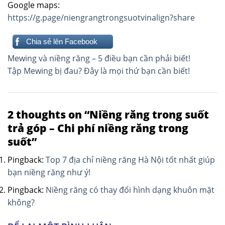
Google maps:
https://g.page/niengrangtrongsuotvinalign?share
Chia sẻ lên Facebook
Điều
Mewing và niềng răng – 5 điều bạn cần phải biết!
hướng
Tập Mewing bị đau? Đây là mọi thứ bạn cần biết!
bài
viết
2 thoughts on “
Niềng răng trong suốt
trả góp – Chi phí niềng răng trong
suốt
”
Pingback:
Top 7 địa chỉ niềng răng Hà Nội tốt nhất giúp
bạn niềng răng như ý!
Pingback:
Niềng răng có thay đổi hình dạng khuôn mặt
không?