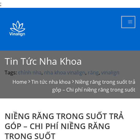
;
Skip
to
content
Tin Tức Nha Khoa
Tags:
chỉnh nha
,
nha khoa vinalign
,
răng
,
vinalign
Home
Tin tức nha khoa
Niềng răng trong suốt trả
góp – Chi phí niềng răng trong suốt
NIỀNG RĂNG TRONG SUỐT TRẢ
GÓP – CHI PHÍ NIỀNG RĂNG
TRONG SUỐT