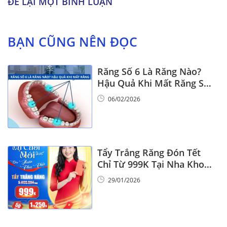
ĐỂ LẠI MỘT BÌNH LUẬN
BẠN CŨNG NÊN ĐỌC
Răng Số 6 Là Răng Nào?
Hậu Quả Khi Mất Răng Số
6
06/02/2026
Tẩy Trắng Răng Đón Tết
Chỉ Từ 999K Tại Nha Khoa
Vinalign
29/01/2026