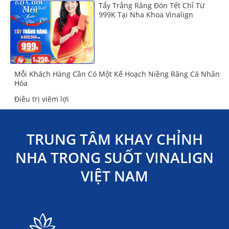
Tẩy Trắng Răng Đón Tết Chỉ Từ
999K Tại Nha Khoa Vinalign
Mỗi Khách Hàng Cần Có Một Kế Hoạch Niềng Răng Cá Nhân
Hóa
Điều trị viêm lợi
TRUNG TÂM KHAY CHỈNH
NHA TRONG SUỐT VINALIGN
VIỆT NAM