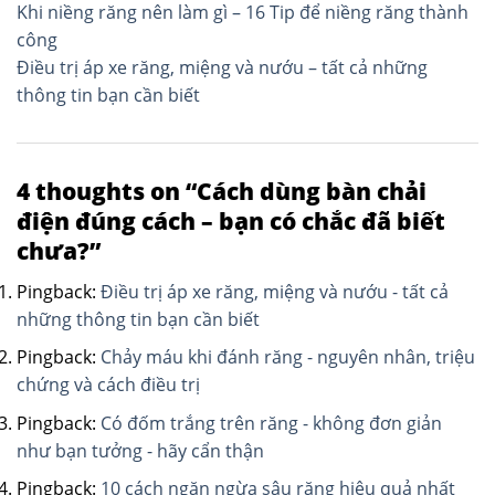
Điều
Khi niềng răng nên làm gì – 16 Tip để niềng răng thành
hướng
công
Điều trị áp xe răng, miệng và nướu – tất cả những
bài
thông tin bạn cần biết
viết
4 thoughts on “
Cách dùng bàn chải
điện đúng cách – bạn có chắc đã biết
chưa?
”
Pingback:
Điều trị áp xe răng, miệng và nướu - tất cả
những thông tin bạn cần biết
Pingback:
Chảy máu khi đánh răng - nguyên nhân, triệu
chứng và cách điều trị
Pingback:
Có đốm trắng trên răng - không đơn giản
như bạn tưởng - hãy cẩn thận
Pingback:
10 cách ngăn ngừa sâu răng hiệu quả nhất