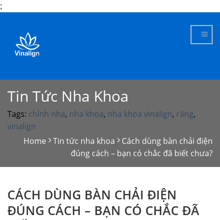
;
Skip
to
content
Tin Tức Nha Khoa
Tags:
chỉnh nha
,
nha khoa
,
nha khoa vinalign
,
răng
,
vinalign
Home
Tin tức nha khoa
Cách dùng bàn chải điện
đúng cách – bạn có chắc đã biết chưa?
CÁCH DÙNG BÀN CHẢI ĐIỆN
ĐÚNG CÁCH – BẠN CÓ CHẮC ĐÃ