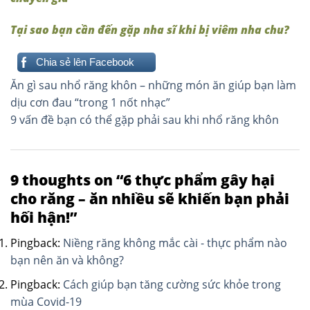
Tại sao bạn cần đến gặp nha sĩ khi bị viêm nha chu?
Chia sẻ lên Facebook
Điều
Ăn gì sau nhổ răng khôn – những món ăn giúp bạn làm
hướng
dịu cơn đau “trong 1 nốt nhạc”
9 vấn đề bạn có thể gặp phải sau khi nhổ răng khôn
bài
viết
9 thoughts on “
6 thực phẩm gây hại
cho răng – ăn nhiều sẽ khiến bạn phải
hối hận!
”
Pingback:
Niềng răng không mắc cài - thực phẩm nào
bạn nên ăn và không?
Pingback:
Cách giúp bạn tăng cường sức khỏe trong
mùa Covid-19