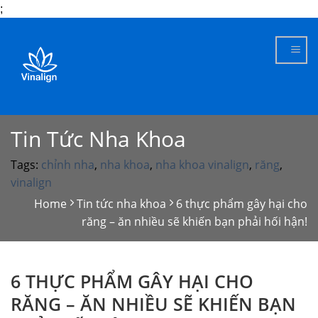
;
Skip
to
content
Tin Tức Nha Khoa
Tags:
chỉnh nha
,
nha khoa
,
nha khoa vinalign
,
răng
,
vinalign
Home
Tin tức nha khoa
6 thực phẩm gây hại cho
răng – ăn nhiều sẽ khiến bạn phải hối hận!
6 THỰC PHẨM GÂY HẠI CHO
RĂNG – ĂN NHIỀU SẼ KHIẾN BẠN